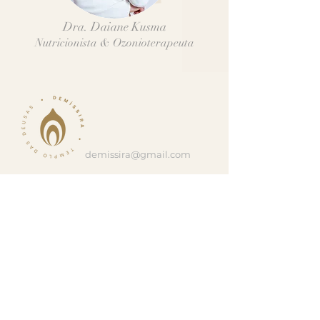
Dra. Daiane Kusma
Nutricionista & Ozonioterapeuta
demissira@gmail.com
Rua Salgado Filho, 1493
Bairro Neva - Cascavel/PR
CEP
85802-150
- Brasil
Telefone:
(45) 33065466