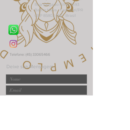
Rua Salgado Filho, 1493
Bairro Neva - Cascavel/PR
CEP
85802-150
- Brasil
Telefone:
(45) 33065466
Deixe sua Mensagem